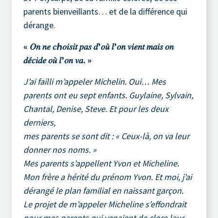
parents bienveillants… et de la différence qui
dérange.
« 𝑂𝑛 𝑛𝑒 𝑐ℎ𝑜𝑖𝑠𝑖𝑡 𝑝𝑎𝑠 𝑑’𝑜𝑢̀ 𝑙’𝑜𝑛 𝑣𝑖𝑒𝑛𝑡 𝑚𝑎𝑖𝑠 𝑜𝑛
𝑑𝑒́𝑐𝑖𝑑𝑒 𝑜𝑢̀ 𝑙’𝑜𝑛 𝑣𝑎. »
J’ai failli m’appeler Michelin. Oui… Mes
parents ont eu sept enfants. Guylaine, Sylvain,
Chantal, Denise, Steve. Et pour les deux
derniers,
mes parents se sont dit : « Ceux-là, on va leur
donner nos noms. »
Mes parents s’appellent Yvon et Micheline.
Mon frère a hérité du prénom Yvon. Et moi, j’ai
dérangé le plan familial en naissant garçon.
Le projet de m’appeler Micheline s’effondrait
pour mes parents qui venaient de clore leur