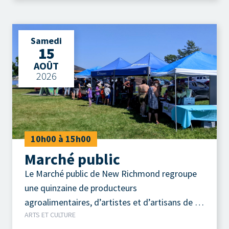
Samedi
15
AOÛT
2026
10h00 à 15h00
Marché public
Le Marché public de New Richmond regroupe
une quinzaine de producteurs
agroalimentaires, d’artistes et d’artisans de la
ARTS ET CULTURE
région.