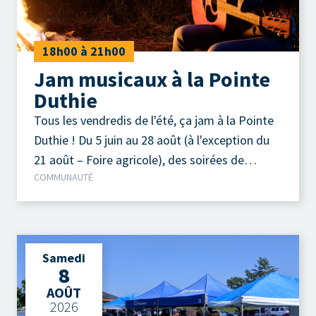
18h00 à 21h00
Jam musicaux à la Pointe
Duthie
Tous les vendredis de l'été, ça jam à la Pointe
Duthie ! Du 5 juin au 28 août (à l'exception du
21 août – Foire agricole), des soirées de
COMMUNAUTÉ
musique acoustique autour d'un feu de camp
sont organisées chaque vendredi soir.
Samedi
8
AOÛT
2026