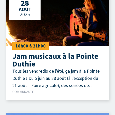
28
AOÛT
2026
18h00 à 21h00
Jam musicaux à la Pointe
Duthie
Tous les vendredis de l'été, ça jam à la Pointe
Duthie ! Du 5 juin au 28 août (à l'exception du
21 août – Foire agricole), des soirées de
COMMUNAUTÉ
musique acoustique autour d'un feu de camp
sont organisées chaque vendredi soir.