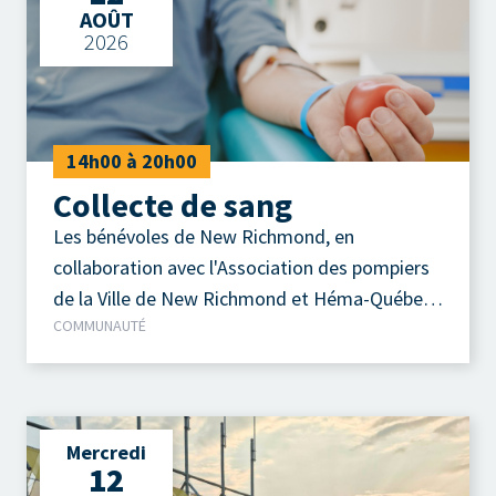
AOÛT
2026
14h00 à 20h00
Collecte de sang
Les bénévoles de New Richmond, en
collaboration avec l'Association des pompiers
de la Ville de New Richmond et Héma-Québec,
COMMUNAUTÉ
vous invitent à participer à la prochaine
collecte de sang qui se tiendra le mercredi 12
août 2026, de 14 h à 20 h, au Centre
communautaire Adrien-Gauvreau.
Mercredi
12