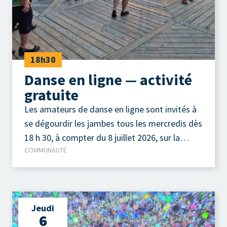
18h30
Danse en ligne — activité
gratuite
Les amateurs de danse en ligne sont invités à
se dégourdir les jambes tous les mercredis dès
18 h 30, à compter du 8 juillet 2026, sur la
COMMUNAUTÉ
terrasse extérieure du Camp à Jos, au parc de
la Pointe-Taylor !
Jeudi
6