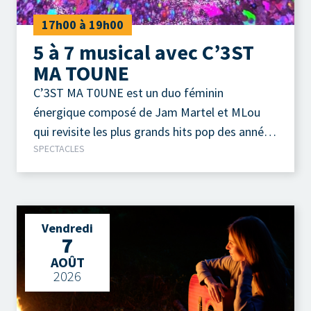
17h00 à 19h00
5 à 7 musical avec C’3ST
MA TOUNE
C’3ST MA T0UNE est un duo féminin
énergique composé de Jam Martel et MLou
qui revisite les plus grands hits pop des années
SPECTACLES
90 et 2000 à travers des medleys festifs.
Vendredi
7
AOÛT
2026