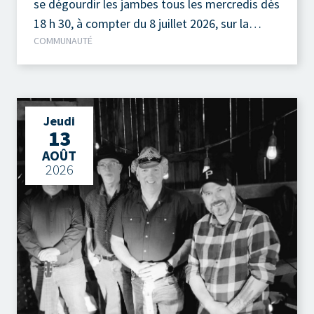
se dégourdir les jambes tous les mercredis dès
18 h 30, à compter du 8 juillet 2026, sur la
COMMUNAUTÉ
terrasse extérieure du Camp à Jos, au parc de
la Pointe-Taylor !
Jeudi
13
AOÛT
2026