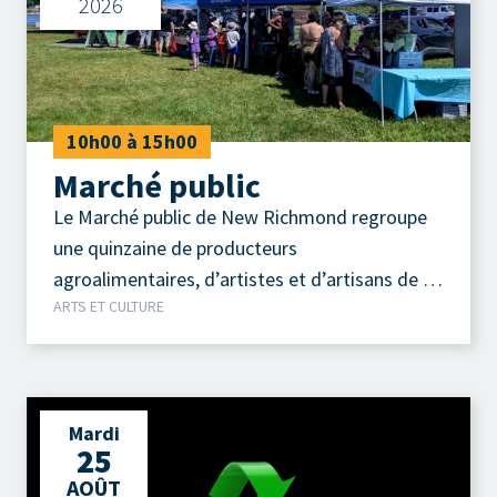
2026
10h00 à 15h00
Marché public
Le Marché public de New Richmond regroupe
une quinzaine de producteurs
agroalimentaires, d’artistes et d’artisans de la
ARTS ET CULTURE
région.
Mardi
25
AOÛT