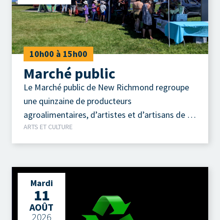
10h00 à 15h00
Marché public
Le Marché public de New Richmond regroupe
une quinzaine de producteurs
agroalimentaires, d’artistes et d’artisans de la
ARTS ET CULTURE
région.
Mardi
11
AOÛT
2026