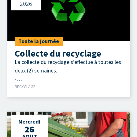
2026
Toute la journée
Collecte du recyclage
La collecte du recyclage s’effectue à toutes les
deux (2) semaines.
-
RECYCLAGE
Contenants, emballages, imprimés.
Mercredi
26
AOÛT