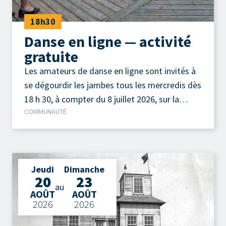
18h30
Danse en ligne — activité
gratuite
Les amateurs de danse en ligne sont invités à
se dégourdir les jambes tous les mercredis dès
18 h 30, à compter du 8 juillet 2026, sur la
COMMUNAUTÉ
terrasse extérieure du Camp à Jos, au parc de
la Pointe-Taylor !
Jeudi
Dimanche
20
23
au
AOÛT
AOÛT
2026
2026