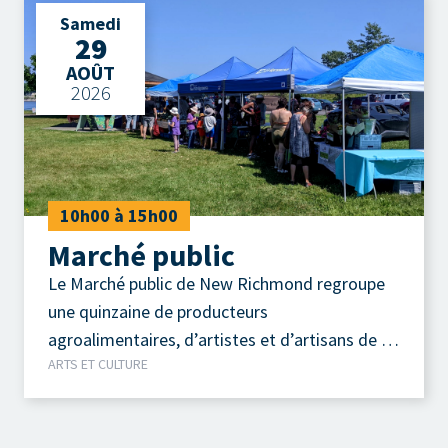
Samedi
29
AOÛT
2026
10h00 à 15h00
Marché public
Le Marché public de New Richmond regroupe
une quinzaine de producteurs
agroalimentaires, d’artistes et d’artisans de la
ARTS ET CULTURE
région.