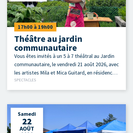
17h00 à 19h00
Théâtre au jardin
communautaire
Vous êtes invités à un 5 à 7 théâtral au Jardin
communautaire, le vendredi 21 août 2026, avec
les artistes Mila et Mica Guitard, en résidence
SPECTACLES
au Théâtre de la Petite Marée.
Samedi
22
AOÛT