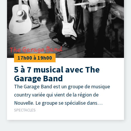
17h00 à 19h00
5 à 7 musical avec The
Garage Band
The Garage Band est un groupe de musique
country variée qui vient de la région de
Nouvelle. Le groupe se spécialise dans
SPECTACLES
l’animation d’événements de toutes sortes,
offrant des performances dynamiques
adaptées à divers publics. Leur répertoire