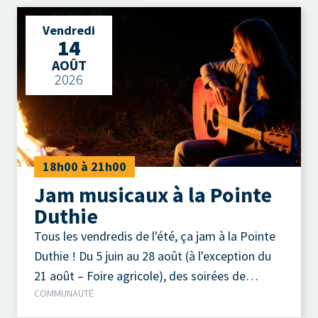
comprend des classiques du country, du genre
Vendredi
Brooks & Dunn, Buck Own, Alabama, Johnny
14
Cash et aussi quelques Salebarbes, etc. Ce qui
AOÛT
leur permet de créer une ambiance festive et
2026
engageante lors de leurs prestations. Jeudi 13
août 2026 Parc de la Pointe-Taylor
18h00 à 21h00
Jam musicaux à la Pointe
Duthie
Tous les vendredis de l'été, ça jam à la Pointe
Duthie ! Du 5 juin au 28 août (à l'exception du
21 août – Foire agricole), des soirées de
COMMUNAUTÉ
musique acoustique autour d'un feu de camp
sont organisées chaque vendredi soir.