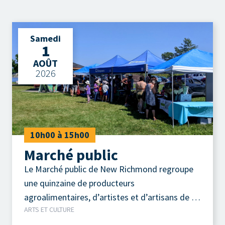
Samedi
1
AOÛT
2026
10h00 à 15h00
Marché public
Le Marché public de New Richmond regroupe
une quinzaine de producteurs
agroalimentaires, d’artistes et d’artisans de la
ARTS ET CULTURE
région.