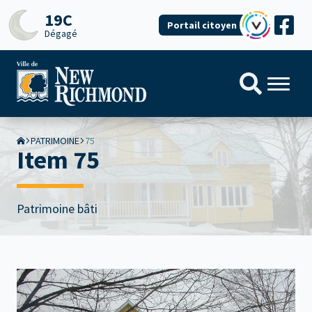
19C
Portail citoyen
Dégagé
PATRIMOINE
75
Item 75
Patrimoine bâti