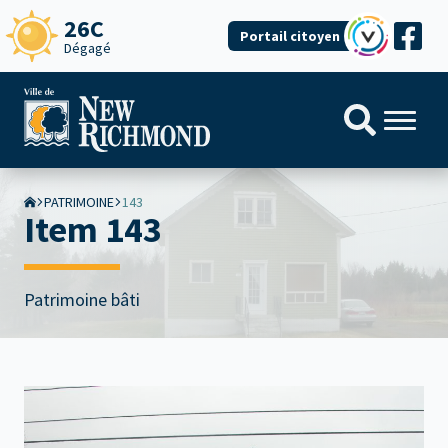
26C
Portail citoyen
Dégagé
PATRIMOINE
143
Item 143
Patrimoine bâti