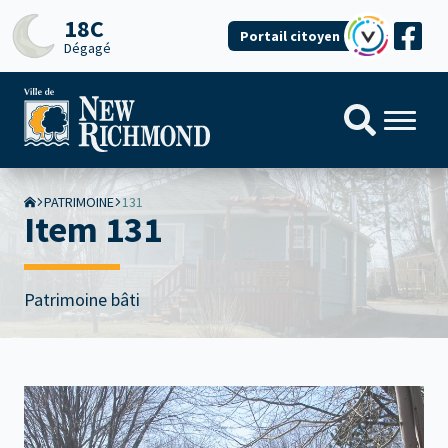
18C
Portail citoyen
Dégagé
PATRIMOINE
131
Item 131
Patrimoine bâti