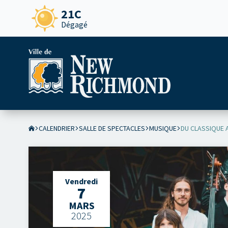
21C
Dégagé
CALENDRIER
SALLE DE SPECTACLES
MUSIQUE
DU CLASSIQUE 
Vendredi
7
MARS
2025