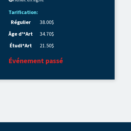
Tarification:
Régulier
38.00$
Âge d'*Art
34.70$
Étudi*Art
21.50$
Événement passé