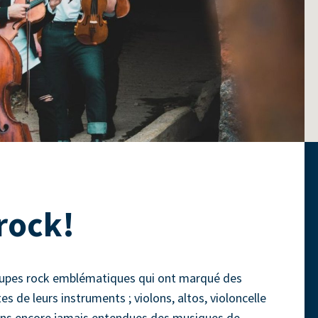
rock!
roupes rock emblématiques qui ont marqué des
es de leurs instruments ; violons, altos, violoncelle
tions encore jamais entendues des musiques de