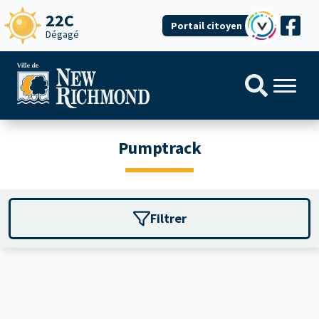
22C
Portail citoyen
Dégagé
Pumptrack
Filtrer