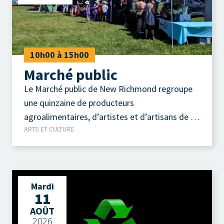
10h00 à 15h00
Marché public
Le Marché public de New Richmond regroupe
une quinzaine de producteurs
agroalimentaires, d’artistes et d’artisans de la
ARTS ET CULTURE
région.
Mardi
11
AOÛT
2026