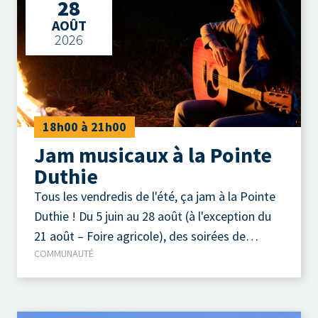
28
AOÛT
2026
18h00 à 21h00
Jam musicaux à la Pointe
Duthie
Tous les vendredis de l'été, ça jam à la Pointe
Duthie ! Du 5 juin au 28 août (à l'exception du
21 août – Foire agricole), des soirées de
COMMUNAUTÉ
musique acoustique autour d'un feu de camp
sont organisées chaque vendredi soir.