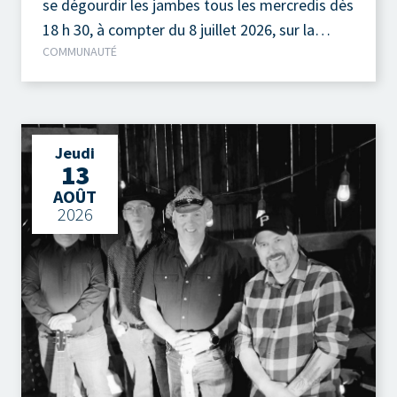
se dégourdir les jambes tous les mercredis dès
18 h 30, à compter du 8 juillet 2026, sur la
COMMUNAUTÉ
terrasse extérieure du Camp à Jos, au parc de
la Pointe-Taylor !
Jeudi
13
AOÛT
2026