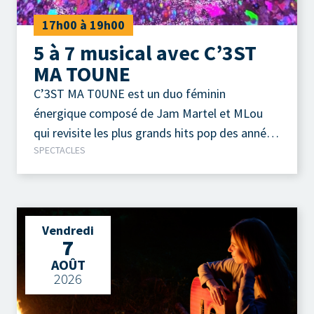
17h00 à 19h00
5 à 7 musical avec C’3ST
MA TOUNE
C’3ST MA T0UNE est un duo féminin
énergique composé de Jam Martel et MLou
qui revisite les plus grands hits pop des années
SPECTACLES
90 et 2000 à travers des medleys festifs.
Vendredi
7
AOÛT
2026