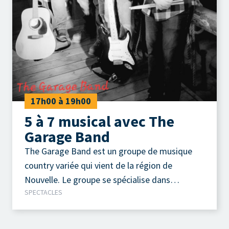
17h00 à 19h00
5 à 7 musical avec The
Garage Band
The Garage Band est un groupe de musique
country variée qui vient de la région de
Nouvelle. Le groupe se spécialise dans
SPECTACLES
l’animation d’événements de toutes sortes,
offrant des performances dynamiques
adaptées à divers publics. Leur répertoire