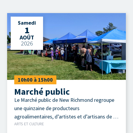
Samedi
1
AOÛT
2026
10h00 à 15h00
Marché public
Le Marché public de New Richmond regroupe
une quinzaine de producteurs
agroalimentaires, d’artistes et d’artisans de la
ARTS ET CULTURE
région.