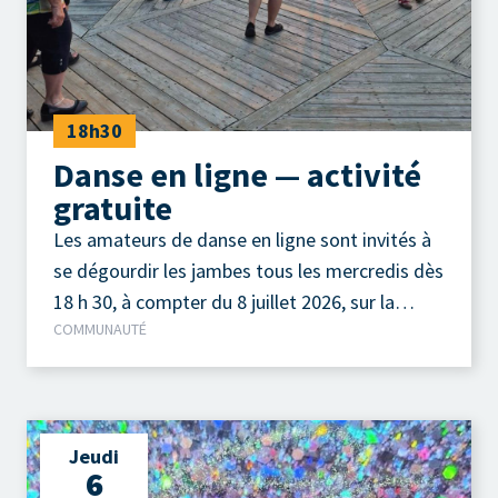
18h30
Danse en ligne — activité
gratuite
Les amateurs de danse en ligne sont invités à
se dégourdir les jambes tous les mercredis dès
18 h 30, à compter du 8 juillet 2026, sur la
COMMUNAUTÉ
terrasse extérieure du Camp à Jos, au parc de
la Pointe-Taylor !
Jeudi
6