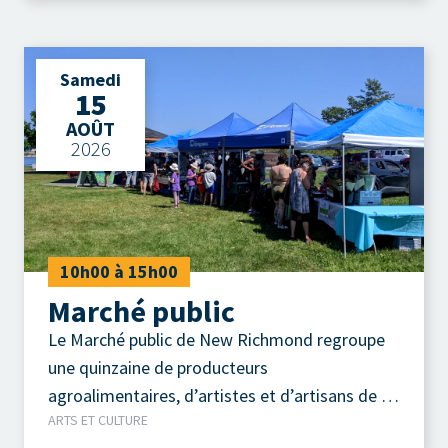
Samedi
15
AOÛT
2026
10h00 à 15h00
Marché public
Le Marché public de New Richmond regroupe
une quinzaine de producteurs
agroalimentaires, d’artistes et d’artisans de la
ARTS ET CULTURE
région.