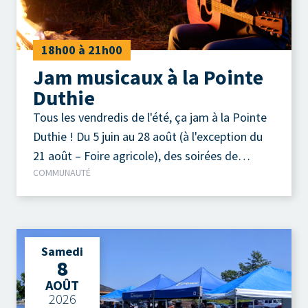
18h00 à 21h00
Jam musicaux à la Pointe
Duthie
Tous les vendredis de l'été, ça jam à la Pointe
Duthie ! Du 5 juin au 28 août (à l'exception du
21 août – Foire agricole), des soirées de
COMMUNAUTÉ
musique acoustique autour d'un feu de camp
sont organisées chaque vendredi soir.
Samedi
8
AOÛT
2026