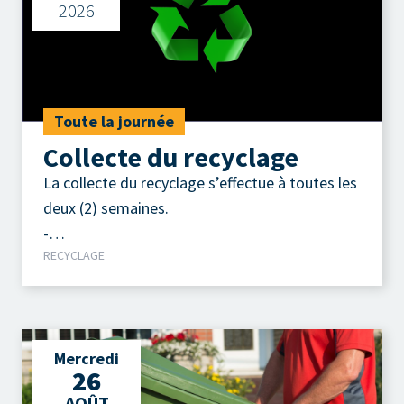
2026
Toute la journée
Collecte du recyclage
La collecte du recyclage s’effectue à toutes les
deux (2) semaines.
-
RECYCLAGE
Contenants, emballages, imprimés.
Mercredi
26
AOÛT