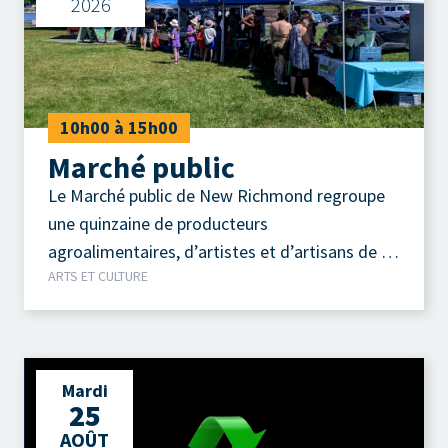
2026
10h00 à 15h00
Marché public
Le Marché public de New Richmond regroupe
une quinzaine de producteurs
agroalimentaires, d’artistes et d’artisans de la
ARTS ET CULTURE
région.
Mardi
25
AOÛT