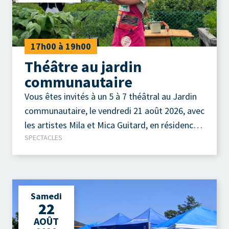
17h00 à 19h00
Théâtre au jardin
communautaire
Vous êtes invités à un 5 à 7 théâtral au Jardin
communautaire, le vendredi 21 août 2026, avec
les artistes Mila et Mica Guitard, en résidence
SPECTACLES
au Théâtre de la Petite Marée.
Samedi
22
AOÛT