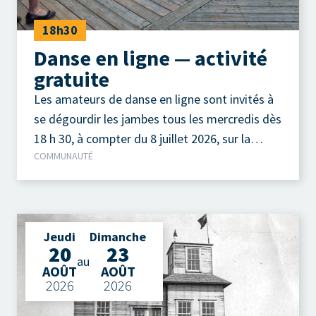
18h30
Danse en ligne — activité
gratuite
Les amateurs de danse en ligne sont invités à
se dégourdir les jambes tous les mercredis dès
18 h 30, à compter du 8 juillet 2026, sur la
COMMUNAUTÉ
terrasse extérieure du Camp à Jos, au parc de
la Pointe-Taylor !
Jeudi
Dimanche
20
23
au
AOÛT
AOÛT
2026
2026