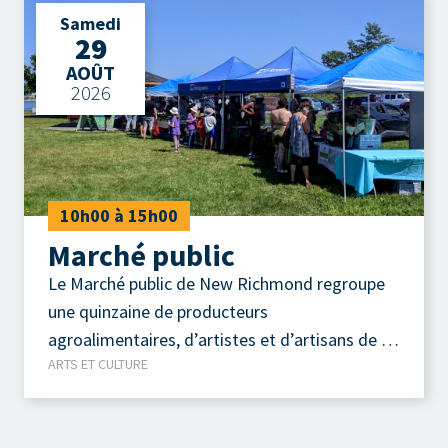
Samedi
29
AOÛT
2026
10h00 à 15h00
Marché public
Le Marché public de New Richmond regroupe
une quinzaine de producteurs
agroalimentaires, d’artistes et d’artisans de la
ARTS ET CULTURE
région.