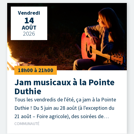
comprend des classiques du country, du genre
Vendredi
Brooks & Dunn, Buck Own, Alabama, Johnny
14
Cash et aussi quelques Salebarbes, etc. Ce qui
AOÛT
leur permet de créer une ambiance festive et
2026
engageante lors de leurs prestations. Jeudi 13
août 2026 Parc de la Pointe-Taylor
18h00 à 21h00
Jam musicaux à la Pointe
Duthie
Tous les vendredis de l'été, ça jam à la Pointe
Duthie ! Du 5 juin au 28 août (à l'exception du
21 août – Foire agricole), des soirées de
COMMUNAUTÉ
musique acoustique autour d'un feu de camp
sont organisées chaque vendredi soir.