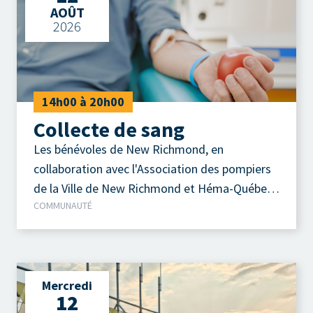
AOÛT
2026
14h00 à 20h00
Collecte de sang
Les bénévoles de New Richmond, en
collaboration avec l'Association des pompiers
de la Ville de New Richmond et Héma-Québec,
COMMUNAUTÉ
vous invitent à participer à la prochaine
collecte de sang qui se tiendra le mercredi 12
août 2026, de 14 h à 20 h, au Centre
communautaire Adrien-Gauvreau.
Mercredi
12