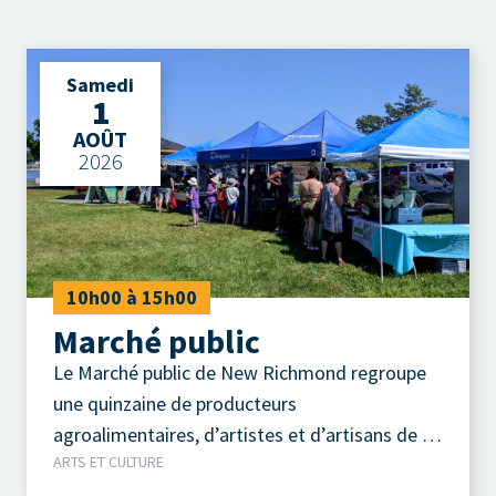
Samedi
1
AOÛT
2026
10h00 à 15h00
Marché public
Le Marché public de New Richmond regroupe
une quinzaine de producteurs
agroalimentaires, d’artistes et d’artisans de la
ARTS ET CULTURE
région.