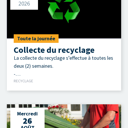
2026
Toute la journée
Collecte du recyclage
La collecte du recyclage s’effectue à toutes les
deux (2) semaines.
-
RECYCLAGE
Contenants, emballages, imprimés.
Mercredi
26
AOÛT