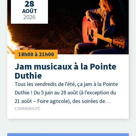
28
AOÛT
2026
18h00 à 21h00
Jam musicaux à la Pointe
Duthie
Tous les vendredis de l'été, ça jam à la Pointe
Duthie ! Du 5 juin au 28 août (à l'exception du
21 août – Foire agricole), des soirées de
COMMUNAUTÉ
musique acoustique autour d'un feu de camp
sont organisées chaque vendredi soir.