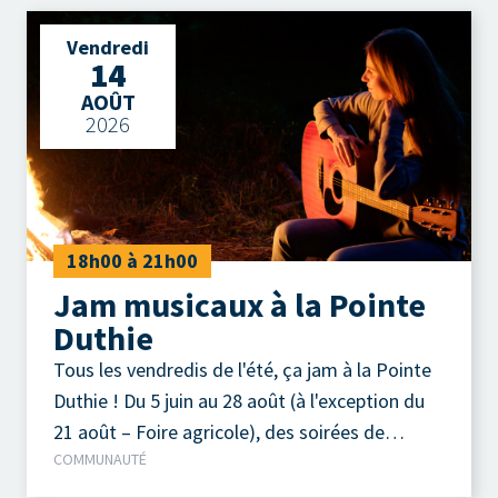
comprend des classiques du country, du genre
Vendredi
Brooks & Dunn, Buck Own, Alabama, Johnny
14
Cash et aussi quelques Salebarbes, etc. Ce qui
AOÛT
leur permet de créer une ambiance festive et
2026
engageante lors de leurs prestations. Jeudi 13
août 2026 Parc de la Pointe-Taylor
18h00 à 21h00
Jam musicaux à la Pointe
Duthie
Tous les vendredis de l'été, ça jam à la Pointe
Duthie ! Du 5 juin au 28 août (à l'exception du
21 août – Foire agricole), des soirées de
COMMUNAUTÉ
musique acoustique autour d'un feu de camp
sont organisées chaque vendredi soir.