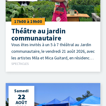
17h00 à 19h00
Théâtre au jardin
communautaire
Vous êtes invités à un 5 à 7 théâtral au Jardin
communautaire, le vendredi 21 août 2026, avec
les artistes Mila et Mica Guitard, en résidence
SPECTACLES
au Théâtre de la Petite Marée.
Samedi
22
AOÛT