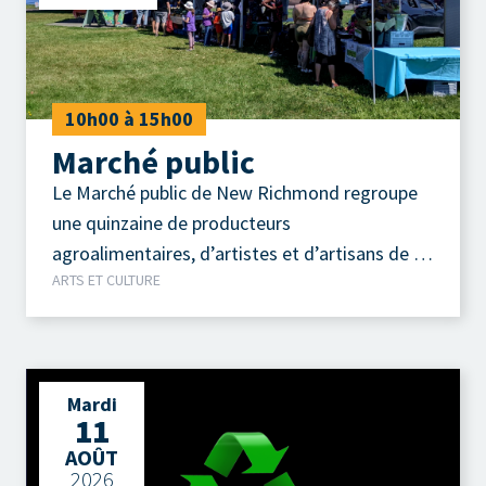
10h00 à 15h00
Marché public
Le Marché public de New Richmond regroupe
une quinzaine de producteurs
agroalimentaires, d’artistes et d’artisans de la
ARTS ET CULTURE
région.
Mardi
11
AOÛT
2026