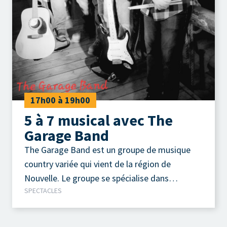
17h00 à 19h00
5 à 7 musical avec The
Garage Band
The Garage Band est un groupe de musique
country variée qui vient de la région de
Nouvelle. Le groupe se spécialise dans
SPECTACLES
l’animation d’événements de toutes sortes,
offrant des performances dynamiques
adaptées à divers publics. Leur répertoire