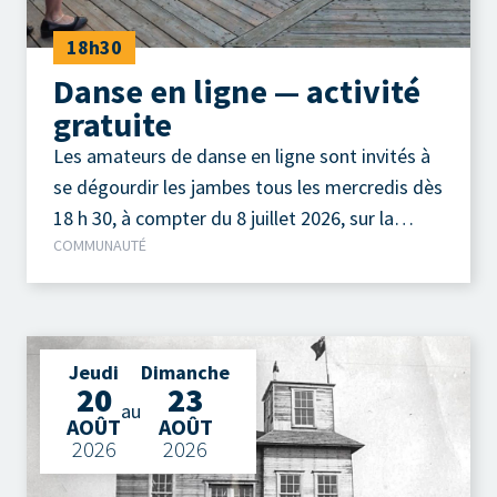
18h30
Danse en ligne — activité
gratuite
Les amateurs de danse en ligne sont invités à
se dégourdir les jambes tous les mercredis dès
18 h 30, à compter du 8 juillet 2026, sur la
COMMUNAUTÉ
terrasse extérieure du Camp à Jos, au parc de
la Pointe-Taylor !
Jeudi
Dimanche
20
23
au
AOÛT
AOÛT
2026
2026