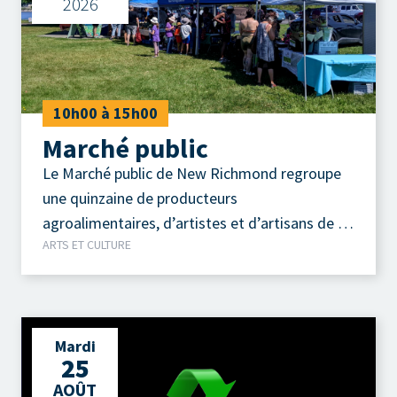
2026
10h00 à 15h00
Marché public
Le Marché public de New Richmond regroupe
une quinzaine de producteurs
agroalimentaires, d’artistes et d’artisans de la
ARTS ET CULTURE
région.
Mardi
25
AOÛT