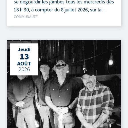
se dégourdir les jambes tous les mercredis dès
18 h 30, à compter du 8 juillet 2026, sur la
COMMUNAUTÉ
terrasse extérieure du Camp à Jos, au parc de
la Pointe-Taylor !
Jeudi
13
AOÛT
2026