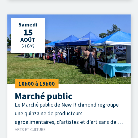
Samedi
15
AOÛT
2026
10h00 à 15h00
Marché public
Le Marché public de New Richmond regroupe
une quinzaine de producteurs
agroalimentaires, d’artistes et d’artisans de la
ARTS ET CULTURE
région.