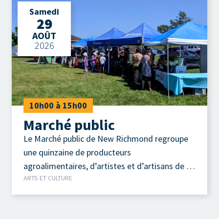
Samedi
29
AOÛT
2026
10h00 à 15h00
Marché public
Le Marché public de New Richmond regroupe
une quinzaine de producteurs
agroalimentaires, d’artistes et d’artisans de la
ARTS ET CULTURE
région.