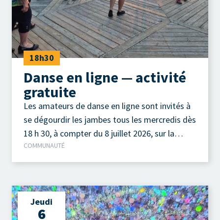
18h30
Danse en ligne — activité
gratuite
Les amateurs de danse en ligne sont invités à
se dégourdir les jambes tous les mercredis dès
18 h 30, à compter du 8 juillet 2026, sur la
COMMUNAUTÉ
terrasse extérieure du Camp à Jos, au parc de
la Pointe-Taylor !
Jeudi
6