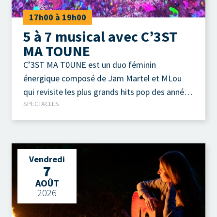
17h00 à 19h00
5 à 7 musical avec C’3ST
MA TOUNE
C’3ST MA T0UNE est un duo féminin
énergique composé de Jam Martel et MLou
qui revisite les plus grands hits pop des années
SPECTACLES
90 et 2000 à travers des medleys festifs.
Vendredi
7
AOÛT
2026