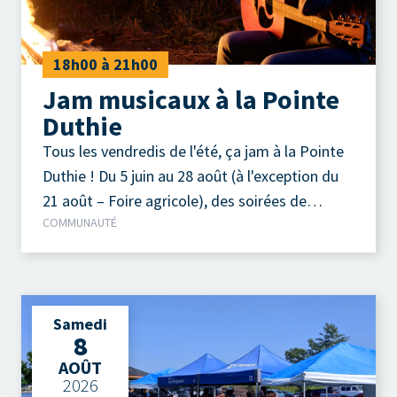
18h00 à 21h00
Jam musicaux à la Pointe
Duthie
Tous les vendredis de l'été, ça jam à la Pointe
Duthie ! Du 5 juin au 28 août (à l'exception du
21 août – Foire agricole), des soirées de
COMMUNAUTÉ
musique acoustique autour d'un feu de camp
sont organisées chaque vendredi soir.
Samedi
8
AOÛT
2026