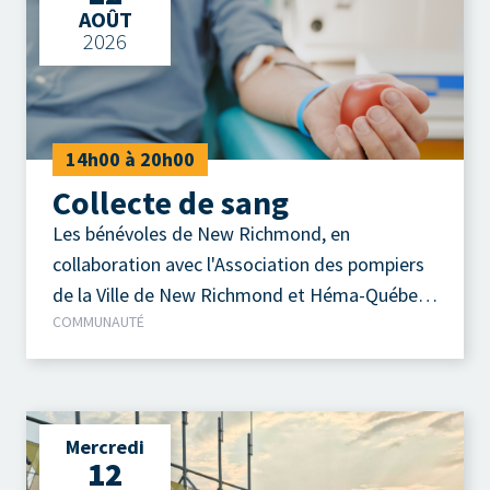
AOÛT
2026
14h00 à 20h00
Collecte de sang
Les bénévoles de New Richmond, en
collaboration avec l'Association des pompiers
de la Ville de New Richmond et Héma-Québec,
COMMUNAUTÉ
vous invitent à participer à la prochaine
collecte de sang qui se tiendra le mercredi 12
août 2026, de 14 h à 20 h, au Centre
communautaire Adrien-Gauvreau.
Mercredi
12