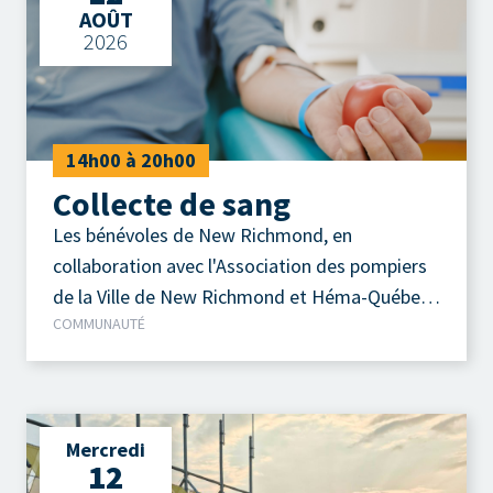
AOÛT
2026
14h00 à 20h00
Collecte de sang
Les bénévoles de New Richmond, en
collaboration avec l'Association des pompiers
de la Ville de New Richmond et Héma-Québec,
COMMUNAUTÉ
vous invitent à participer à la prochaine
collecte de sang qui se tiendra le mercredi 12
août 2026, de 14 h à 20 h, au Centre
communautaire Adrien-Gauvreau.
Mercredi
12