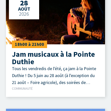
28
AOÛT
2026
18h00 à 21h00
Jam musicaux à la Pointe
Duthie
Tous les vendredis de l'été, ça jam à la Pointe
Duthie ! Du 5 juin au 28 août (à l'exception du
21 août – Foire agricole), des soirées de
COMMUNAUTÉ
musique acoustique autour d'un feu de camp
sont organisées chaque vendredi soir.