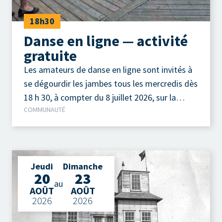
18h30
Danse en ligne — activité
gratuite
Les amateurs de danse en ligne sont invités à
se dégourdir les jambes tous les mercredis dès
18 h 30, à compter du 8 juillet 2026, sur la
COMMUNAUTÉ
terrasse extérieure du Camp à Jos, au parc de
la Pointe-Taylor !
Jeudi
Dimanche
20
23
au
AOÛT
AOÛT
2026
2026