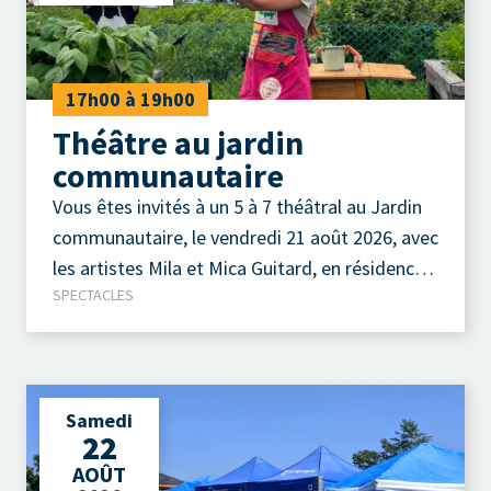
17h00 à 19h00
Théâtre au jardin
communautaire
Vous êtes invités à un 5 à 7 théâtral au Jardin
communautaire, le vendredi 21 août 2026, avec
les artistes Mila et Mica Guitard, en résidence
SPECTACLES
au Théâtre de la Petite Marée.
Samedi
22
AOÛT