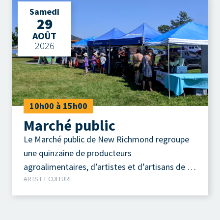
Samedi
29
AOÛT
2026
10h00 à 15h00
Marché public
Le Marché public de New Richmond regroupe
une quinzaine de producteurs
agroalimentaires, d’artistes et d’artisans de la
ARTS ET CULTURE
région.