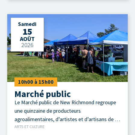
Samedi
15
AOÛT
2026
10h00 à 15h00
Marché public
Le Marché public de New Richmond regroupe
une quinzaine de producteurs
agroalimentaires, d’artistes et d’artisans de la
ARTS ET CULTURE
région.