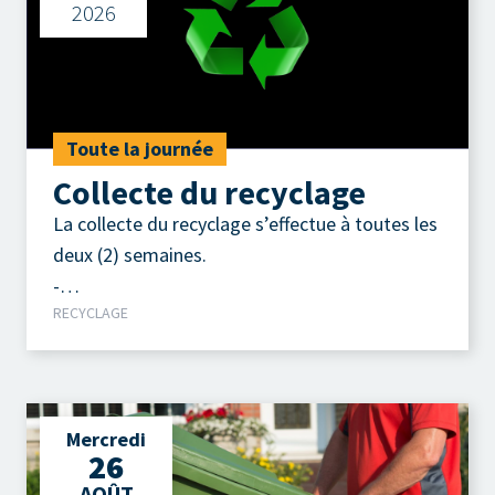
2026
Toute la journée
Collecte du recyclage
La collecte du recyclage s’effectue à toutes les
deux (2) semaines.
-
RECYCLAGE
Contenants, emballages, imprimés.
Mercredi
26
AOÛT