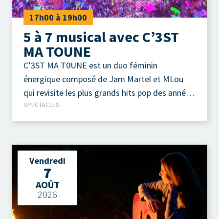
17h00 à 19h00
5 à 7 musical avec C’3ST
MA TOUNE
C’3ST MA T0UNE est un duo féminin
énergique composé de Jam Martel et MLou
qui revisite les plus grands hits pop des années
SPECTACLES
90 et 2000 à travers des medleys festifs.
Vendredi
7
AOÛT
2026