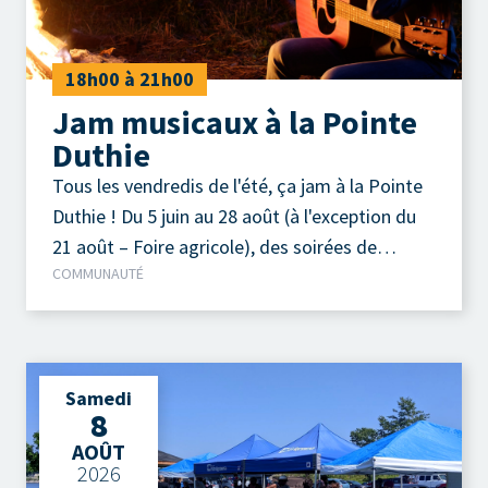
18h00 à 21h00
Jam musicaux à la Pointe
Duthie
Tous les vendredis de l'été, ça jam à la Pointe
Duthie ! Du 5 juin au 28 août (à l'exception du
21 août – Foire agricole), des soirées de
COMMUNAUTÉ
musique acoustique autour d'un feu de camp
sont organisées chaque vendredi soir.
Samedi
8
AOÛT
2026