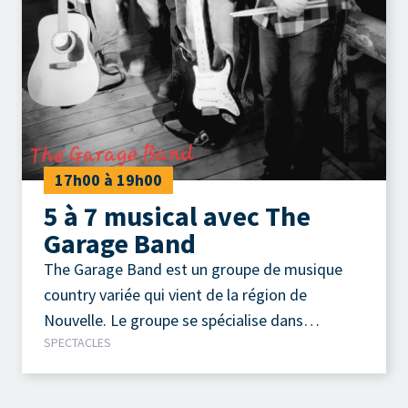
17h00 à 19h00
5 à 7 musical avec The
Garage Band
The Garage Band est un groupe de musique
country variée qui vient de la région de
Nouvelle. Le groupe se spécialise dans
SPECTACLES
l’animation d’événements de toutes sortes,
offrant des performances dynamiques
adaptées à divers publics. Leur répertoire