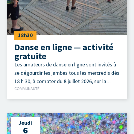
18h30
Danse en ligne — activité
gratuite
Les amateurs de danse en ligne sont invités à
se dégourdir les jambes tous les mercredis dès
18 h 30, à compter du 8 juillet 2026, sur la
COMMUNAUTÉ
terrasse extérieure du Camp à Jos, au parc de
la Pointe-Taylor !
Jeudi
6