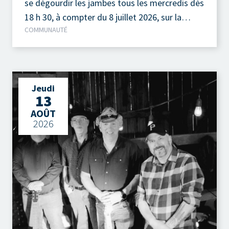
se dégourdir les jambes tous les mercredis dès
18 h 30, à compter du 8 juillet 2026, sur la
COMMUNAUTÉ
terrasse extérieure du Camp à Jos, au parc de
la Pointe-Taylor !
Jeudi
13
AOÛT
2026