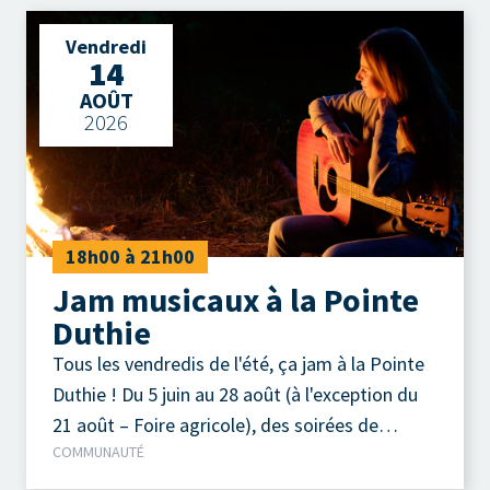
comprend des classiques du country, du genre
Vendredi
Brooks & Dunn, Buck Own, Alabama, Johnny
14
Cash et aussi quelques Salebarbes, etc. Ce qui
AOÛT
leur permet de créer une ambiance festive et
2026
engageante lors de leurs prestations. Jeudi 13
août 2026 Parc de la Pointe-Taylor
18h00 à 21h00
Jam musicaux à la Pointe
Duthie
Tous les vendredis de l'été, ça jam à la Pointe
Duthie ! Du 5 juin au 28 août (à l'exception du
21 août – Foire agricole), des soirées de
COMMUNAUTÉ
musique acoustique autour d'un feu de camp
sont organisées chaque vendredi soir.