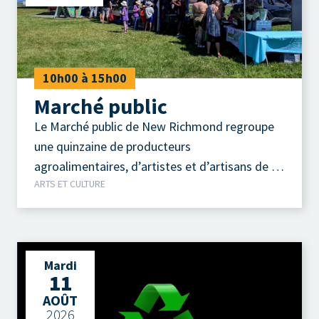
10h00 à 15h00
Marché public
Le Marché public de New Richmond regroupe
une quinzaine de producteurs
agroalimentaires, d’artistes et d’artisans de la
ARTS ET CULTURE
région.
Mardi
11
AOÛT
2026