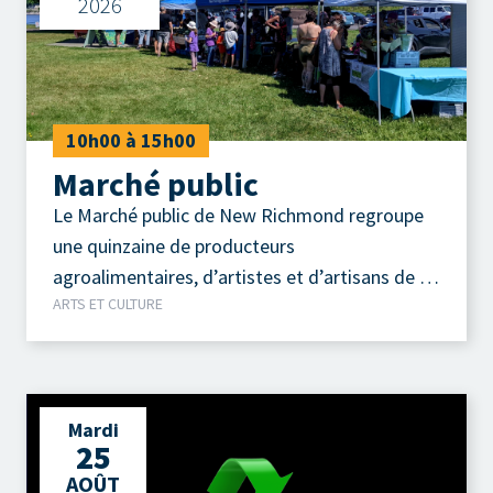
2026
10h00 à 15h00
Marché public
Le Marché public de New Richmond regroupe
une quinzaine de producteurs
agroalimentaires, d’artistes et d’artisans de la
ARTS ET CULTURE
région.
Mardi
25
AOÛT