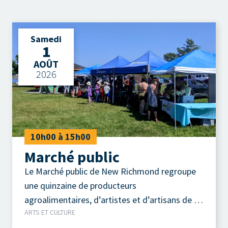
Samedi
1
AOÛT
2026
10h00 à 15h00
Marché public
Le Marché public de New Richmond regroupe
une quinzaine de producteurs
agroalimentaires, d’artistes et d’artisans de la
ARTS ET CULTURE
région.