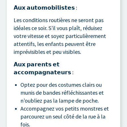
𝗔𝘂𝘅 𝗮𝘂𝘁𝗼𝗺𝗼𝗯𝗶𝗹𝗶𝘀𝘁𝗲𝘀 :
Les conditions routières ne seront pas
idéales ce soir. S’il vous plaît, réduisez
votre vitesse et soyez particulièrement
attentifs, les enfants peuvent être
imprévisibles et peu visibles.
𝗔𝘂𝘅 𝗽𝗮𝗿𝗲𝗻𝘁𝘀 𝗲𝘁
𝗮𝗰𝗰𝗼𝗺𝗽𝗮𝗴𝗻𝗮𝘁𝗲𝘂𝗿𝘀 :
Optez pour des costumes clairs ou
munis de bandes réfléchissantes et
n’oubliez pas la lampe de poche.
Accompagnez vos petits monstres et
parcourez un seul côté de la rue à la
fois.