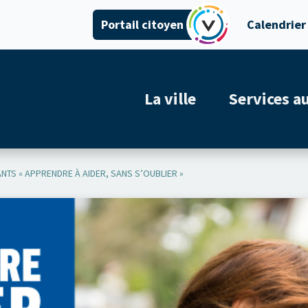
Portail citoyen
Calendrier
La ville
Services a
TS « APPRENDRE À AIDER, SANS S’OUBLIER »