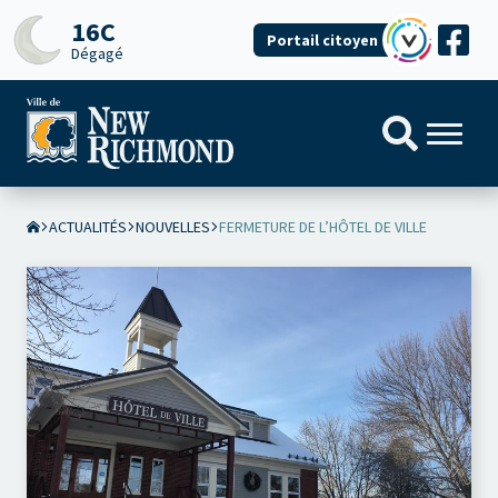
16C
Portail citoyen
Dégagé
ACTUALITÉS
NOUVELLES
FERMETURE DE L’HÔTEL DE VILLE