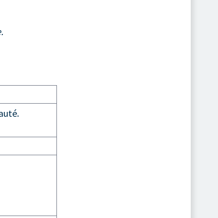
.
auté.