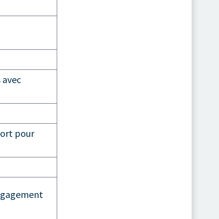
s avec
fort pour
 engagement